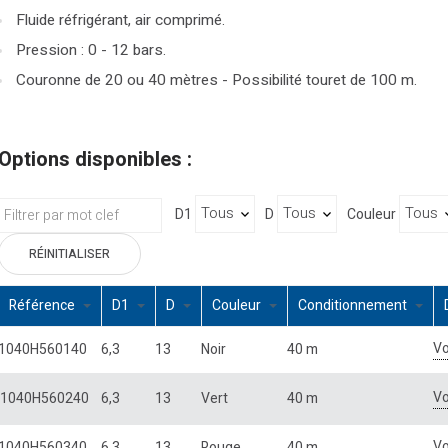
Fluide réfrigérant, air comprimé.
Pression : 0 - 12 bars.
Couronne de 20 ou 40 mètres - Possibilité touret de 100 m.
Options disponibles :
D1
D
Couleur
RÉINITIALISER
Référence
D1
D
Couleur
Conditionnement
Vo
1040H560140
6,3
13
Noir
40 m
Vo
1040H560240
6,3
13
Vert
40 m
Vo
1040H560340
6,3
13
Rouge
40 m