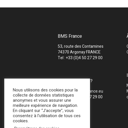
BMS France
53, route des Contamines
74370 Argonay FRANCE
Tel : +33 (0)4 50 27 29 00
UNE QUESTION ?
Nous utilisons des cookies pour la
Mail :
info@bmsfrance.eu
collecte de données statistiques
Tel : +33 (0)4 50 27 29 00
anonymes et vous assurer une
meilleure expérience de navigation.
En cliquant sur “J'accepte”, vous
consentez à l'utilisation de tous ces
cookies.