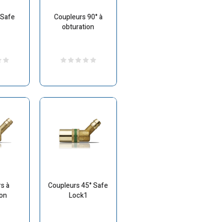
 Safe
Coupleurs 90° à
1
obturation
s à
Coupleurs 45° Safe
ion
Lock1