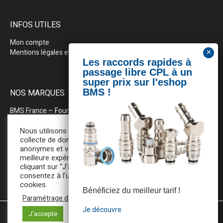
INFOS UTILES
Mon compte
Mentions légales et politique de confidentialité
NOS MARQUES
BMS France
– Fournitures industrielles pour la plasturgie
BEWEPLAST
– Machines & pérhiphériques
Nous utilisons des cookies pour la
collecte de données statistiques
anonymes et vous assurer une
PRODOPTIM
– Table d’entretien pour moules d’injection
meilleure expérience de navigation. En
cliquant sur “J'accepte”, vous
consentez à l'utilisation de tous ces
cookies.
Bénéficiez du meilleur tarif !
Paramétrage des cookies
Je découvre
J'accepte
Mentions légales et Politique de confidentialité
/ BMS France ©