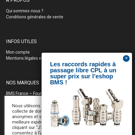
À PROPOS
Qui sommes-nous ?
Conditions générales de vente
INFOS UTILES
Mon compte
Mentions légales et politique de confidentialité
NOS MARQUES
BMS France
– Fournitures industrielles pour la plasturgie
BEWEPLAST
– Machines & pérhiphériques
Nous utilisons des cookies pour la
collecte de données statistiques
anonymes et vous assurer une
PRODOPTIM
– Table d’entretien pour moules d’injection
meilleure expérience de navigation. En
cliquant sur “J'accepte”, vous
consentez à l'utilisation de tous ces