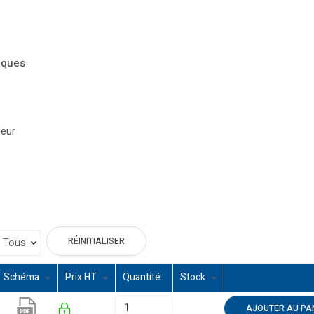
iques
leur
RÉINITIALISER
Schéma
Prix HT
Quantité
Stock
AJOUTER AU PA