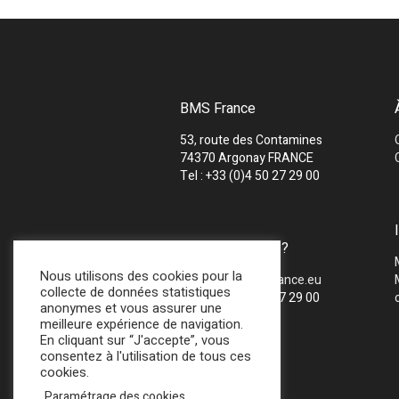
BMS France
53, route des Contamines
74370 Argonay FRANCE
Tel : +33 (0)4 50 27 29 00
UNE QUESTION ?
Nous utilisons des cookies pour la
Mail :
info@bmsfrance.eu
collecte de données statistiques
Tel : +33 (0)4 50 27 29 00
anonymes et vous assurer une
meilleure expérience de navigation.
En cliquant sur “J'accepte”, vous
consentez à l'utilisation de tous ces
cookies.
Paramétrage des cookies