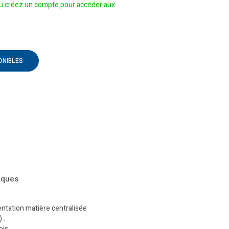
 créez un compte pour accéder aux
ONIBLES
iques
ntation matière centralisée
 :
ois