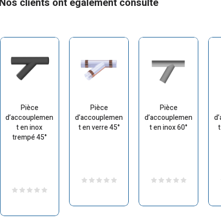
Nos clients ont également consulté
Pièce
Pièce
Pièce
d’accouplemen
d’accouplemen
d’accouplemen
d
t en inox
t en verre 45°
t en inox 60°
t
trempé 45°