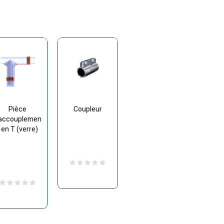
Pièce
Coupleur
’accouplemen
 en T (verre)