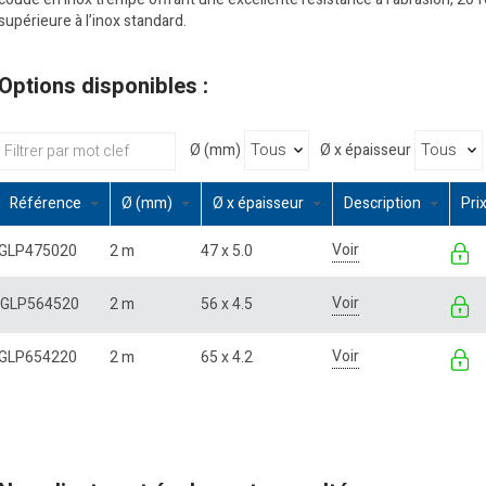
supérieure à l’inox standard.
Options disponibles :
Ø (mm)
Ø x épaisseur
Référence
Ø (mm)
Ø x épaisseur
Description
Pri
Voir
GLP475020
2 m
47 x 5.0
Voir
GLP564520
2 m
56 x 4.5
Voir
GLP654220
2 m
65 x 4.2