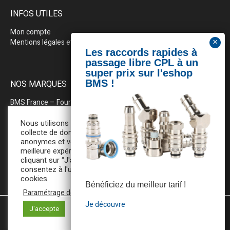
INFOS UTILES
Mon compte
Mentions légales et politique de confidentialité
NOS MARQUES
BMS France
– Fournitures industrielles pour la plasturgie
BEWEPLAST
– Machines & pérhiphériques
Nous utilisons des cookies pour la
collecte de données statistiques
anonymes et vous assurer une
PRODOPTIM
– Table d’entretien pour moules d’injection
meilleure expérience de navigation. En
cliquant sur “J'accepte”, vous
consentez à l'utilisation de tous ces
cookies.
Bénéficiez du meilleur tarif !
Paramétrage des cookies
Je découvre
J'accepte
Mentions légales et Politique de confidentialité
/ BMS France ©
2025 / All Rights Reserved