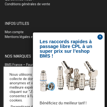
Conditions générales de vente
INFOS UTILES
Mon compte
Mentions légales et politique de confidentialité
NOS MARQUES
BMS France
– Fournitures industrielles pour la plasturgie
BEWEPLAST
– Machines & pérhiphériques
Nous utilisons des cookies pour la
collecte de données statistiques
anonymes et vous assurer une
PRODOPTIM
– Table d’entretien pour moules d’injection
meilleure expérience de navigation. En
cliquant sur “J'accepte”, vous
consentez à l'utilisation de tous ces
cookies.
Bénéficiez du meilleur tarif !
Paramétrage des cookies