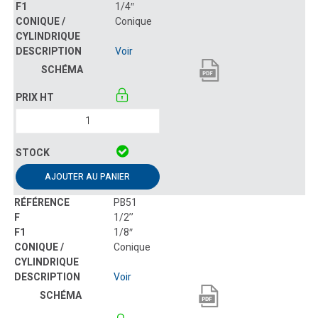
1/4″
Conique
Voir
AJOUTER AU PANIER
PB51
1/2’’
1/8″
Conique
Voir