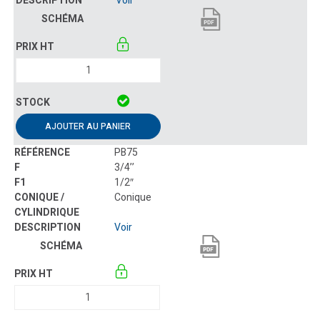
Voir
AJOUTER AU PANIER
PB75
3/4’’
1/2″
Conique
Voir