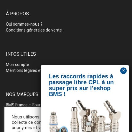
À PROPOS
Qui sommes-nous ?
Conditions générales de vente
INFOS UTILES
Mon compte
Mentions légales et politique de confidentialité
NOS MARQUES
BMS France
– Fournitures industrielles pour la plasturgie
BEWEPLAST
– Machines & pérhiphériques
Nous utilisons des cookies pour la
collecte de données statistiques
anonymes et vous assurer une
PRODOPTIM
– Table d’entretien pour moules d’injection