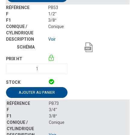
PB53
1/2’’
3/8″
Conique
Voir
AJOUTER AU PANIER
PB73
3/4’’
3/8″
Conique