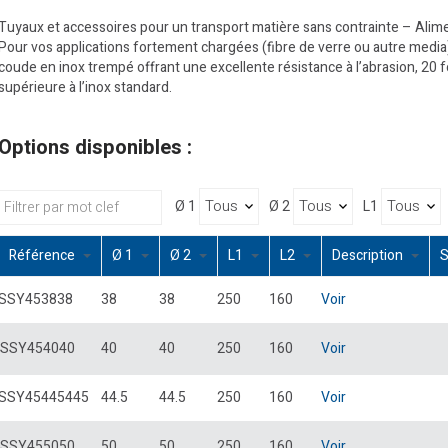
Tuyaux et accessoires pour un transport matière sans contrainte – Alime
Pour vos applications fortement chargées (fibre de verre ou autre media)
coude en inox trempé offrant une excellente résistance à l’abrasion, 20 f
supérieure à l’inox standard.
Options disponibles :
Ø 1
Ø 2
L1
Référence
Ø 1
Ø 2
L1
L2
Description
SSY453838
38
38
250
160
Voir
SSY454040
40
40
250
160
Voir
SSY45445445
44.5
44.5
250
160
Voir
SSY455050
50
50
250
160
Voir