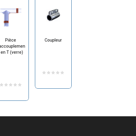
Pièce
Coupleur
’accouplemen
 en T (verre)