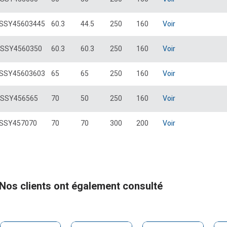
SSY45603445
60.3
44.5
250
160
Voir
SSY4560350
60.3
60.3
250
160
Voir
SSY45603603
65
65
250
160
Voir
SSY456565
70
50
250
160
Voir
SSY457070
70
70
300
200
Voir
Nos clients ont également consulté