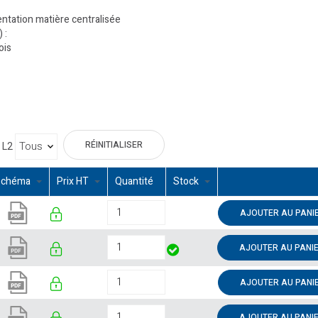
ntation matière centralisée
 :
ois
RÉINITIALISER
L2
Schéma
Prix HT
Quantité
Stock
AJOUTER AU PANI
AJOUTER AU PANI
AJOUTER AU PANI
AJOUTER AU PANI