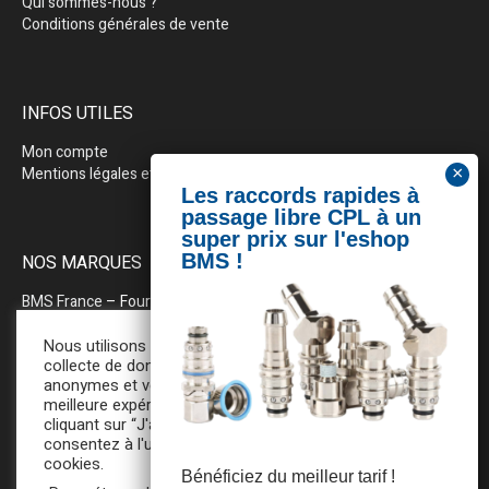
Qui sommes-nous ?
Conditions générales de vente
INFOS UTILES
Mon compte
Mentions légales et politique de confidentialité
NOS MARQUES
BMS France
– Fournitures industrielles pour la plasturgie
BEWEPLAST
– Machines & pérhiphériques
Nous utilisons des cookies pour la
collecte de données statistiques
anonymes et vous assurer une
PRODOPTIM
– Table d’entretien pour moules d’injection
meilleure expérience de navigation. En
cliquant sur “J'accepte”, vous
consentez à l'utilisation de tous ces
cookies.
Bénéficiez du meilleur tarif !