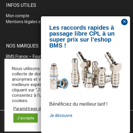
INFOS UTILES
Mon compte
Mentions légales et politique de confidentialité
NOS MARQUES
BMS France
– Fournitures industrielles pour la plasturgie
BEWEPLAST
– Machines & pérhiphériques
Nous utilisons des cookies pour la
collecte de données statistiques
anonymes et vous assurer une
PRODOPTIM
– Table d’entretien pour moules d’injection
meilleure expérience de navigation. En
cliquant sur “J'accepte”, vous
consentez à l'utilisation de tous ces
cookies.
Bénéficiez du meilleur tarif !
Paramétrage des cookies
Je découvre
J'accepte
Mentions légales et Politique de confidentialité
/ BMS France ©
2025 / All Rights Reserved