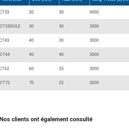
CT33
30
30
4000
CT33ISOLE
30
30
3000
CT43
40
30
3000
CT44
40
40
3000
CT62
60
25
3000
CT72
70
22
3000
Nos clients ont également consulté