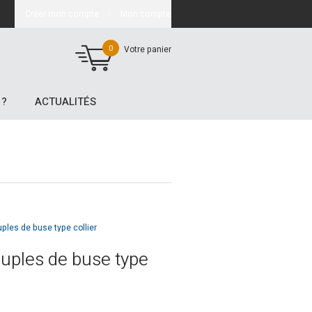
Créer mon compte
Mon compte
0
Votre panier
 ?
ACTUALITÉS
les de buse type collier
ples de buse type