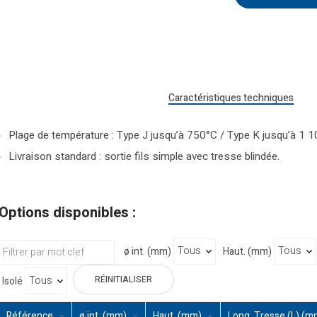
Caractéristiques techniques
Plage de température : Type J jusqu’à 750°C / Type K jusqu’à 1 
Livraison standard : sortie fils simple avec tresse blindée.
Options disponibles :
ø int. (mm)
Haut. (mm)
RÉINITIALISER
Isolé
Référence
ø int. (mm)
Haut. (mm)
Long. Tresse (L) (