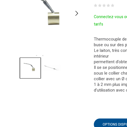
Connectez-vous ou
tarifs
Thermocouple de t
buse ou sur des p
Le laiton, très co
intérieur
permettent d’obten
Il se se positionn
sous le collier 
collier avec un Ø 
1 à 2 mm plus imp
d’utilisation avec
OPTIONS DISP