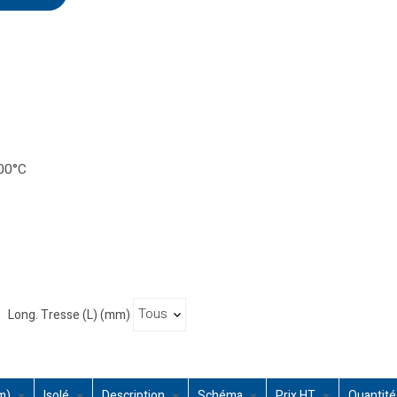
100°C
Long. Tresse (L) (mm)
mm)
Isolé
Description
Schéma
Prix HT
Quantité