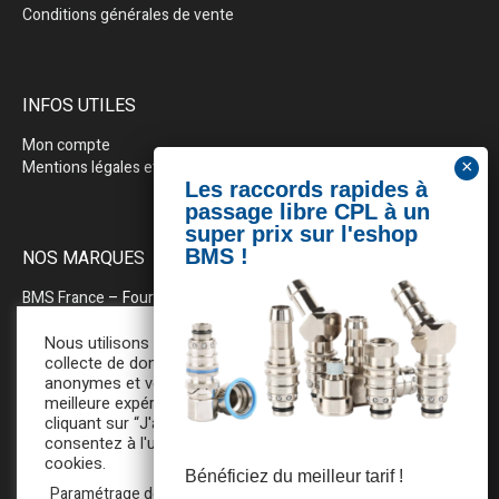
Conditions générales de vente
INFOS UTILES
Mon compte
Mentions légales et politique de confidentialité
NOS MARQUES
BMS France
– Fournitures industrielles pour la plasturgie
BEWEPLAST
– Machines & pérhiphériques
Nous utilisons des cookies pour la
collecte de données statistiques
anonymes et vous assurer une
PRODOPTIM
– Table d’entretien pour moules d’injection
meilleure expérience de navigation. En
cliquant sur “J'accepte”, vous
consentez à l'utilisation de tous ces
cookies.
Bénéficiez du meilleur tarif !
Paramétrage des cookies