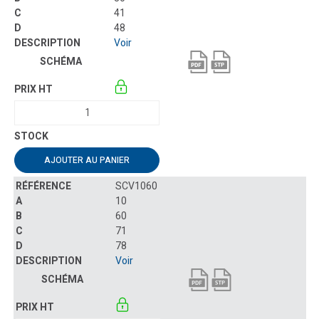
41
48
Voir
AJOUTER AU PANIER
SCV1060
10
60
71
78
Voir