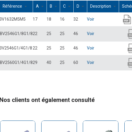
Référence
A
B
C
D
Description
Sch
BV1632M5M5
17
18
16
32
Voir
BV2546G1/8G1/8
22
25
25
46
Voir
BV2546G1/4G1/8
22
25
25
46
Voir
BV2560G1/4G1/8
29
40
25
60
Voir
Nos clients ont également consulté