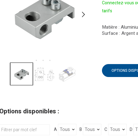
Connectez-vous ou
tarifs
Matière : Alumini
Surface : Argent 
OPTIONS DISP
Options disponibles :
A
B
C
D