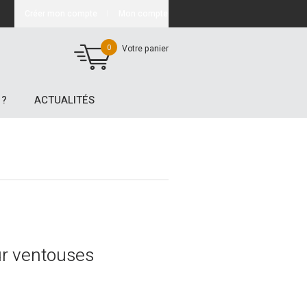
Créer mon compte
Mon compte
0
Votre panier
 ?
ACTUALITÉS
ur ventouses