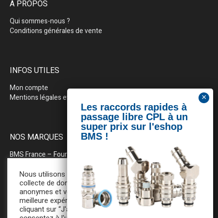
À PROPOS
Qui sommes-nous ?
Conditions générales de vente
INFOS UTILES
Mon compte
Mentions légales et politique de confidentialité
NOS MARQUES
BMS France
– Fournitures industrielles pour la plasturgie
BEWEPLAST
– Machines & pérhiphériques
Nous utilisons des cookies pour la
collecte de données statistiques
anonymes et vous assurer une
PRODOPTIM
– Table d’entretien pour moules d’injection
meilleure expérience de navigation. En
cliquant sur “J'accepte”, vous