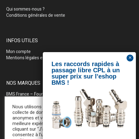
Qui sommes-nous ?
Conditions générales de vente
INFOS UTILES
Mon compte
Mentions légales et politique de confidentialité
NOS MARQUES
BMS France
– Fournitures industrielles pour la plasturgie
BEWEPLAST
– Machines & pérhiphériques
Nous utilisons des cookies pour la
collecte de données statistiques
anonymes et vous assurer une
PRODOPTIM
– Table d’entretien pour moules d’injection
meilleure expérience de navigation. En
cliquant sur “J'accepte”, vous
consentez à l'utilisation de tous ces