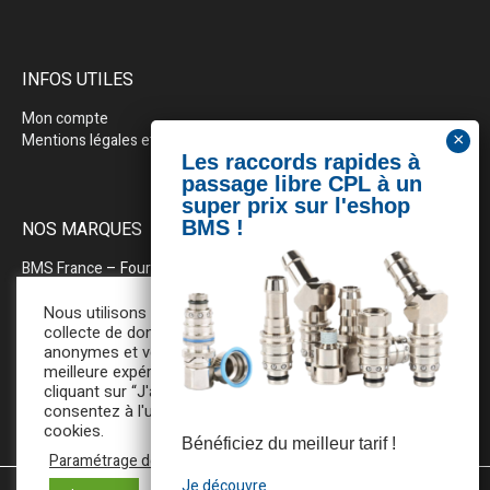
INFOS UTILES
Mon compte
Mentions légales et politique de confidentialité
NOS MARQUES
BMS France
– Fournitures industrielles pour la plasturgie
BEWEPLAST
– Machines & pérhiphériques
Nous utilisons des cookies pour la
collecte de données statistiques
anonymes et vous assurer une
PRODOPTIM
– Table d’entretien pour moules d’injection
meilleure expérience de navigation. En
cliquant sur “J'accepte”, vous
consentez à l'utilisation de tous ces
cookies.
Bénéficiez du meilleur tarif !
Paramétrage des cookies
Je découvre