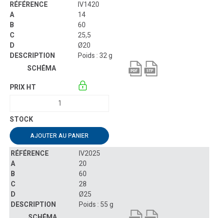
IV1420
14
60
25,5
Ø20
Poids : 32 g
AJOUTER AU PANIER
IV2025
20
60
28
Ø25
Poids : 55 g