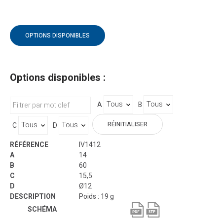
OPTIONS DISPONIBLES
Options disponibles :
A
B
RÉINITIALISER
C
D
IV1412
14
60
15,5
Ø12
Poids : 19 g