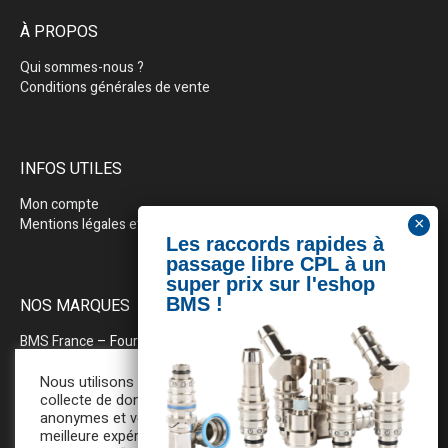
À PROPOS
Qui sommes-nous ?
Conditions générales de vente
INFOS UTILES
Mon compte
Mentions légales et politique de confidentialité
NOS MARQUES
BMS France
– Fournitures industrielles pour la plasturgie
BEWEPLAST
– Machines & pérhiphériques
Nous utilisons des cookies pour la
collecte de données statistiques
anonymes et vous assurer une
PRODOPTIM
– Table d’entretien pour moules d’injection
meilleure expérience de navigation. En