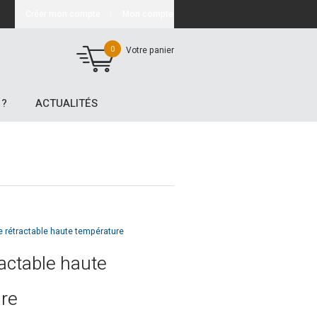
Créer mon compte
Mon compte
0
Votre panier
 ?
ACTUALITÉS
e rétractable haute température
actable haute
re