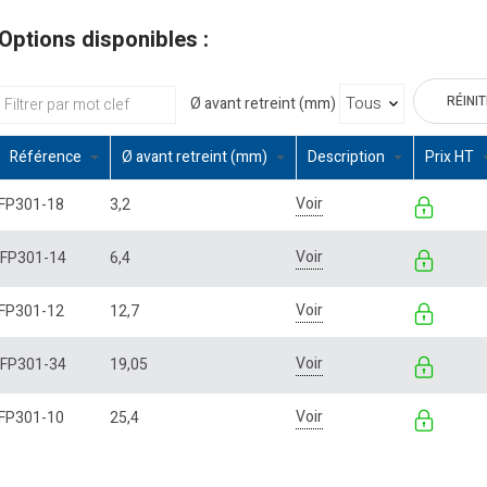
Options disponibles :
RÉINI
Ø avant retreint (mm)
Référence
Ø avant retreint (mm)
Description
Prix HT
Voir
FP301-18
3,2
Voir
FP301-14
6,4
Voir
FP301-12
12,7
Voir
FP301-34
19,05
Voir
FP301-10
25,4