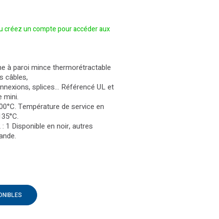
 créez un compte pour accéder aux
ne à paroi mince thermorétractable
es câbles,
nnexions, splices… Référencé UL et
 mini.
 100°C. Température de service en
135°C.
 : 1 Disponible en noir, autres
ande.
ONIBLES