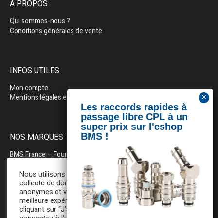
À PROPOS
Qui sommes-nous ?
Conditions générales de vente
INFOS UTILES
Mon compte
Mentions légales et politique de confidentialité
NOS MARQUES
BMS France
– Fournitures industrielles pour la plasturgie
BEWEPLAST
– Machines & pérhiphériques
Nous utilisons des cookies pour la
collecte de données statistiques
anonymes et vous assurer une
PRODOPTIM
– Table d’entretien pour moules d’injection
meilleure expérience de navigation. En
cliquant sur “J'accepte”, vous