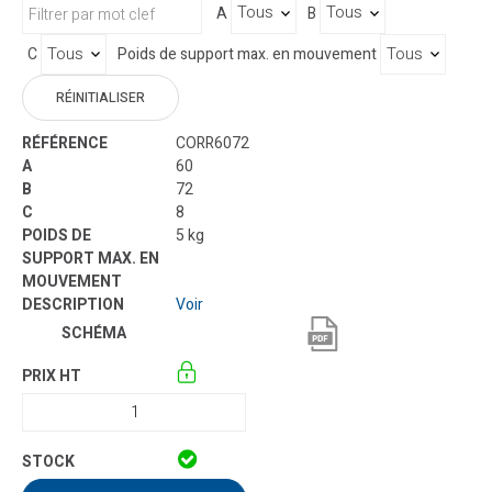
A
B
C
Poids de support max. en mouvement
RÉINITIALISER
CORR6072
60
72
8
5 kg
Voir