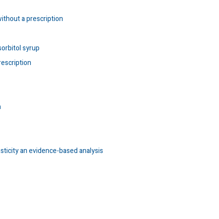
ithout a prescription
sorbitol syrup
rescription
n
sticity an evidence-based analysis