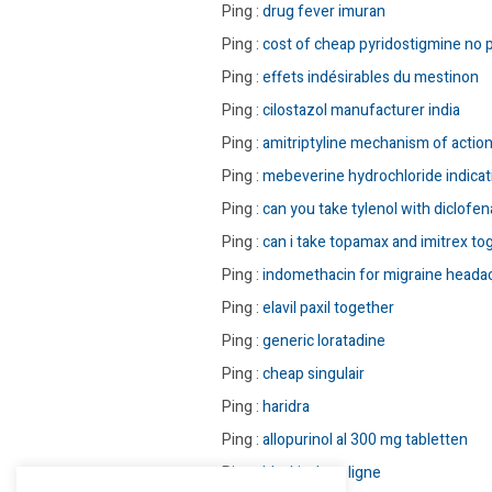
Ping :
drug fever imuran
Ping :
cost of cheap pyridostigmine no p
Ping :
effets indésirables du mestinon
Ping :
cilostazol manufacturer india
Ping :
amitriptyline mechanism of actio
Ping :
mebeverine hydrochloride indicat
Ping :
can you take tylenol with diclofen
Ping :
can i take topamax and imitrex to
Ping :
indomethacin for migraine heada
Ping :
elavil paxil together
Ping :
generic loratadine
Ping :
cheap singulair
Ping :
haridra
Ping :
allopurinol al 300 mg tabletten
Ping :
blackjack en ligne