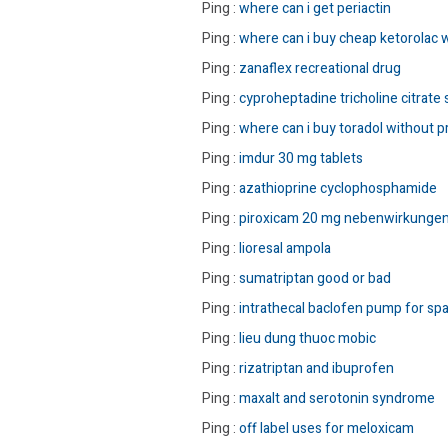
Ping :
where can i get periactin
Ping :
where can i buy cheap ketorolac w
Ping :
zanaflex recreational drug
Ping :
cyproheptadine tricholine citrate 
Ping :
where can i buy toradol without p
Ping :
imdur 30 mg tablets
Ping :
azathioprine cyclophosphamide
Ping :
piroxicam 20 mg nebenwirkunge
Ping :
lioresal ampola
Ping :
sumatriptan good or bad
Ping :
intrathecal baclofen pump for spa
Ping :
lieu dung thuoc mobic
Ping :
rizatriptan and ibuprofen
Ping :
maxalt and serotonin syndrome
Ping :
off label uses for meloxicam