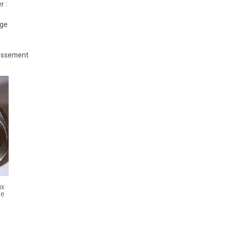
r :
age
e
dissement
ux
de