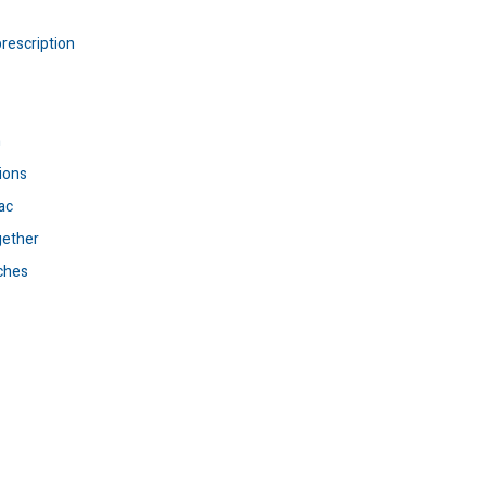
rescription
n
ions
ac
gether
ches