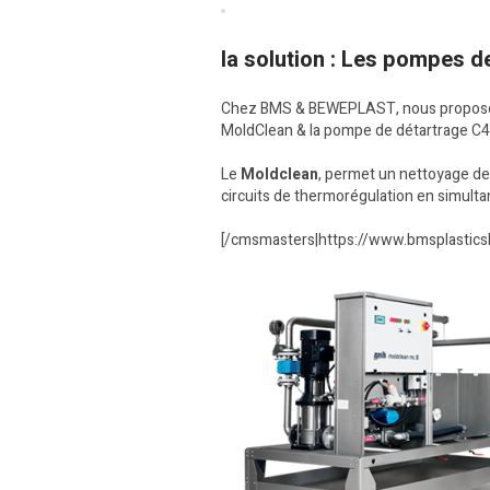
la solution : Les pompes d
Chez BMS & BEWEPLAST, nous proposons 
MoldClean & la pompe de détartrage C4
Le
Moldclean
, permet un nettoyage des
circuits de thermorégulation en simulta
[/cmsmasters|https://www.bmsplastic