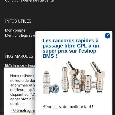
Conditions générales de vente
INFOS UTILES
Mon compte
Mentions légales et politique de confidentialité
NOS MARQUES
BMS France
– Fournitures industrielles pour la plasturgie
BEWEPLAST
– Machines & pérhiphériques
Nous utilisons des cookies pour la
collecte de données statistiques
anonymes et vous assurer une
PRODOPTIM
– Table d’entretien pour moules d’injection
meilleure expérience de navigation. En
cliquant sur “J'accepte”, vous
consentez à l'utilisation de tous ces
cookies.
Bénéficiez du meilleur tarif !
Paramétrage des cookies