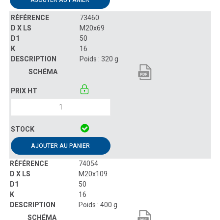
73460
M20x69
50
16
Poids : 320 g
AJOUTER AU PANIER
74054
M20x109
50
16
Poids : 400 g