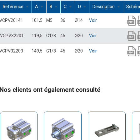
Référence
A
B
C
D
Description
Sché
VCPV20141
101,5
M5
36
Ø14
Voir
VCPV32201
119,5
G1/8
45
Ø20
Voir
VCPV32203
149,5
G1/8
45
Ø20
Voir
Nos clients ont également consulté