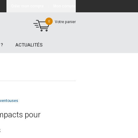
Créer mon compte
Mon compte
0
Votre panier
 ?
ACTUALITÉS
 ventouses
mpacts pour
s