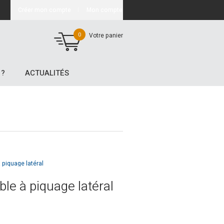
Créer mon compte
Mon compte
0
Votre panier
 ?
ACTUALITÉS
à piquage latéral
ble à piquage latéral