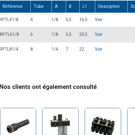
Référence
Tube
A
B
L1
Description
S
RPTL41/8
4
1/8
5,5
16,5
Voir
RPTL61/8
6
1/8
5,5
20,5
Voir
RPTL81/4
8
1/4
7
22
Voir
Nos clients ont également consulté