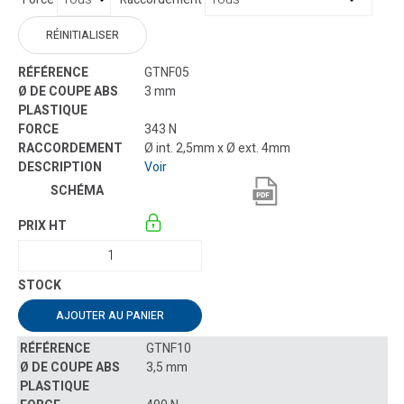
RÉINITIALISER
GTNF05
3 mm
343 N
Ø int. 2,5mm x Ø ext. 4mm
Voir
AJOUTER AU PANIER
GTNF10
3,5 mm