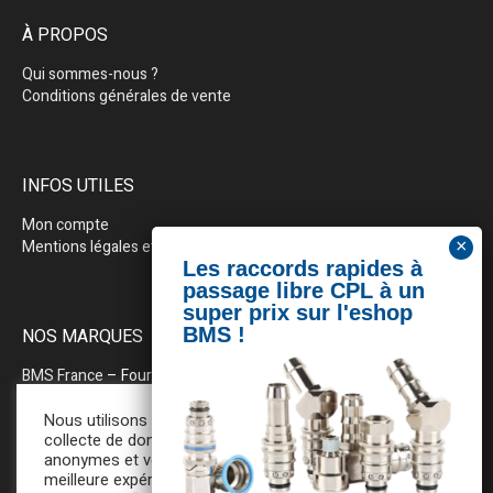
À PROPOS
Qui sommes-nous ?
Conditions générales de vente
INFOS UTILES
Mon compte
Mentions légales et politique de confidentialité
NOS MARQUES
BMS France
– Fournitures industrielles pour la plasturgie
BEWEPLAST
– Machines & pérhiphériques
Nous utilisons des cookies pour la
collecte de données statistiques
anonymes et vous assurer une
PRODOPTIM
– Table d’entretien pour moules d’injection
meilleure expérience de navigation. En