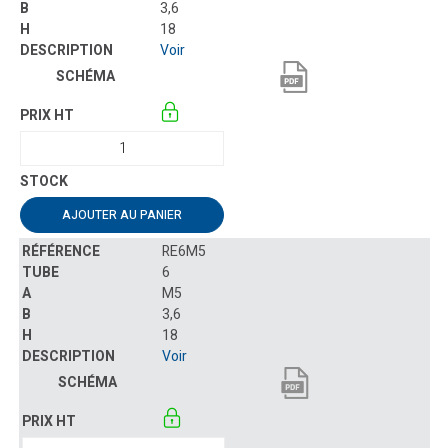
3,6
18
Voir
AJOUTER AU PANIER
RE6M5
6
M5
3,6
18
Voir