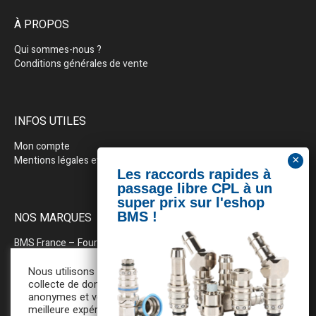
À PROPOS
Qui sommes-nous ?
Conditions générales de vente
INFOS UTILES
Mon compte
Mentions légales et politique de confidentialité
NOS MARQUES
BMS France
– Fournitures industrielles pour la plasturgie
BEWEPLAST
– Machines & pérhiphériques
Nous utilisons des cookies pour la
collecte de données statistiques
anonymes et vous assurer une
PRODOPTIM
– Table d’entretien pour moules d’injection
meilleure expérience de navigation. En