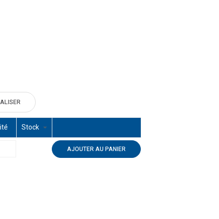
IALISER
ité
Stock
AJOUTER AU PANIER