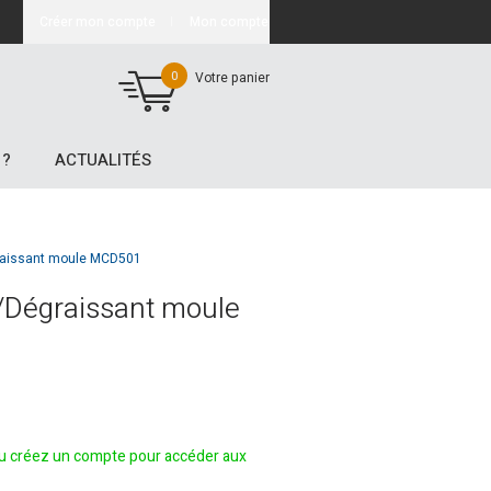
Créer mon compte
Mon compte
0
Votre panier
 ?
ACTUALITÉS
raissant moule MCD501
/Dégraissant moule
 créez un compte pour accéder aux