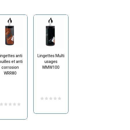
ingettes anti
Lingettes Multi
ouilles et anti
usages
corrosion
WMW100
WRR80