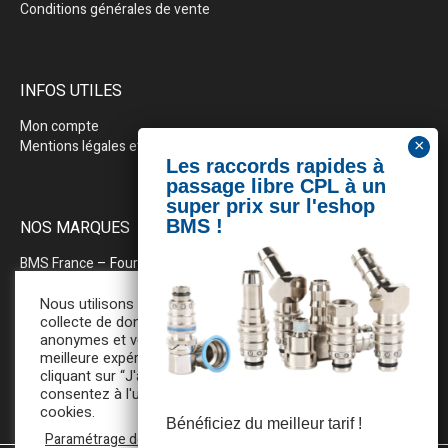
Conditions générales de vente
INFOS UTILES
Mon compte
Mentions légales et politique de confidentialité
NOS MARQUES
BMS France
– Fournitures industrielles pour la plasturgie
BEWEPLAST
– Machines & pérhiphériques
Nous utilisons des cookies pour la
collecte de données statistiques
anonymes et vous assurer une
PRODOPTIM
– Table d’entretien pour moules d’injection
meilleure expérience de navigation. En
cliquant sur “J'accepte”, vous
consentez à l'utilisation de tous ces
cookies.
Bénéficiez du meilleur tarif !
Paramétrage des cookies