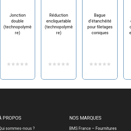
Jonction
Réduction
Bague
double
encliquetable
d’étanchéité
(technopolymè
(technopolymè
pour filetages
re)
re)
coniques
À PROPOS
NOS MARQUES
Qui sommes-nous ?
BMS France
– Fournitures