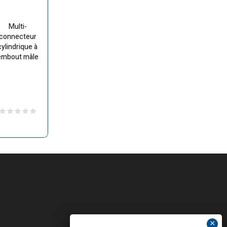
Multi-
connecteur
cylindrique à
embout mâle