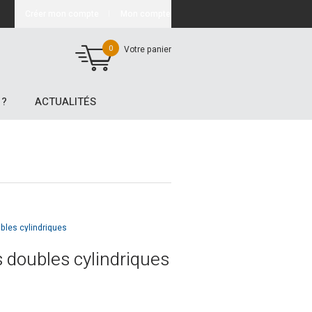
Créer mon compte
Mon compte
0
Votre panier
 ?
ACTUALITÉS
les cylindriques
doubles cylindriques