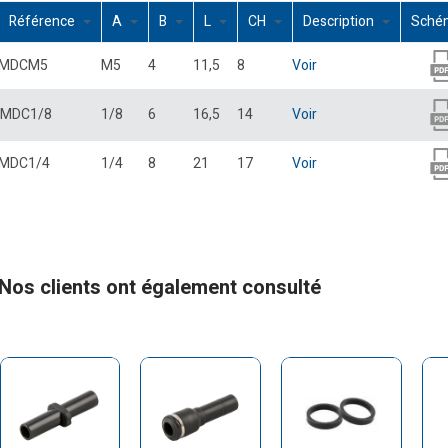
Référence
A
B
L
CH
Description
Sché
MDCM5
M5
4
11,5
8
Voir
MDC1/8
1/8
6
16,5
14
Voir
MDC1/4
1/4
8
21
17
Voir
Nos clients ont également consulté