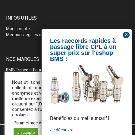
INFOS UTILES
Mon compte
Mentions légales et politique de confidentialité
NOS MARQUES
BMS France
– Fournitures industrielles pour la plasturgie
BEWEPLAST
– Machines & pérhiphériques
Nous utilisons des cookies pour la
collecte de données statistiques
anonymes et vous assurer une
PRODOPTIM
– Table d’entretien pour moules d’injection
meilleure expérience de navigation. En
cliquant sur “J'accepte”, vous
consentez à l'utilisation de tous ces
cookies.
Bénéficiez du meilleur tarif !
Paramétrage des cookies
Je découvre
J'accepte
Mentions légales et Politique de confidentialité
/ BMS France ©