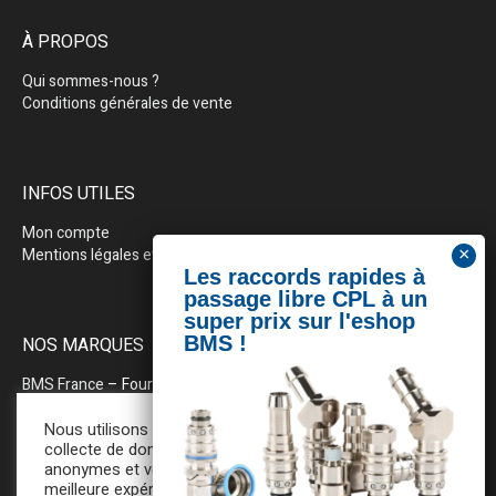
À PROPOS
Qui sommes-nous ?
Conditions générales de vente
INFOS UTILES
Mon compte
Mentions légales et politique de confidentialité
NOS MARQUES
BMS France
– Fournitures industrielles pour la plasturgie
BEWEPLAST
– Machines & pérhiphériques
Nous utilisons des cookies pour la
collecte de données statistiques
anonymes et vous assurer une
PRODOPTIM
– Table d’entretien pour moules d’injection
meilleure expérience de navigation. En