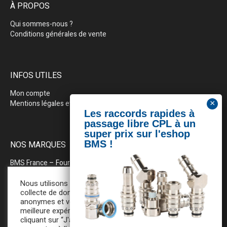
À PROPOS
Qui sommes-nous ?
Conditions générales de vente
INFOS UTILES
Mon compte
Mentions légales et politique de confidentialité
NOS MARQUES
BMS France
– Fournitures industrielles pour la plasturgie
BEWEPLAST
– Machines & pérhiphériques
Nous utilisons des cookies pour la
collecte de données statistiques
anonymes et vous assurer une
PRODOPTIM
– Table d’entretien pour moules d’injection
meilleure expérience de navigation. En
cliquant sur “J'accepte”, vous