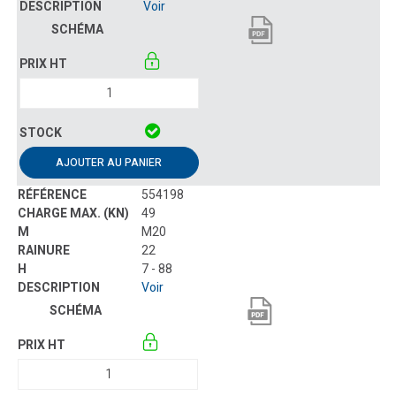
Voir
AJOUTER AU PANIER
554198
49
M20
22
7 - 88
Voir