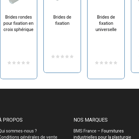
Brides rondes
Brides de
Brides de
pour fixation en
fixation
fixation
croix sphérique
universelle
À PROPOS
NOS MARQUES
Qui sommes-nous ?
BMS France
– Fournitures
Conditions générales de vente
industrielles pour la plasturgie