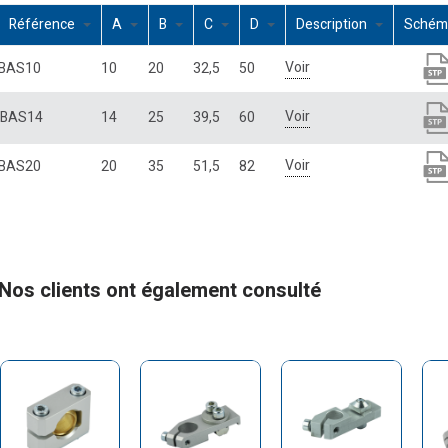
Référence
A
B
C
D
Description
Sché
Voir
BAS10
10
20
32,5
50
Voir
BAS14
14
25
39,5
60
Voir
BAS20
20
35
51,5
82
Nos clients ont également consulté