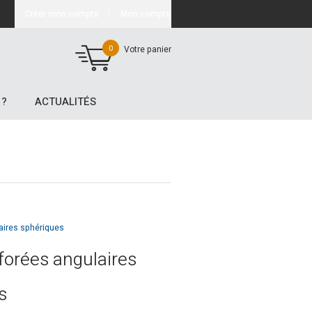
Créer mon compte
Mon compte
0
Votre panier
 ?
ACTUALITÉS
aires sphériques
forées angulaires
s