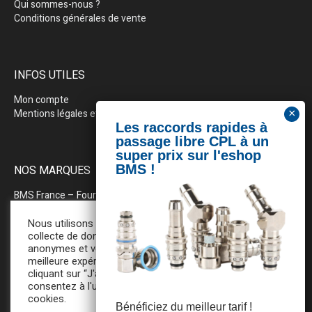
Qui sommes-nous ?
Conditions générales de vente
INFOS UTILES
Mon compte
Mentions légales et politique de confidentialité
NOS MARQUES
BMS France
– Fournitures industrielles pour la plasturgie
BEWEPLAST
– Machines & pérhiphériques
Nous utilisons des cookies pour la
collecte de données statistiques
anonymes et vous assurer une
PRODOPTIM
– Table d’entretien pour moules d’injection
meilleure expérience de navigation. En
cliquant sur “J'accepte”, vous
consentez à l'utilisation de tous ces
cookies.
Bénéficiez du meilleur tarif !