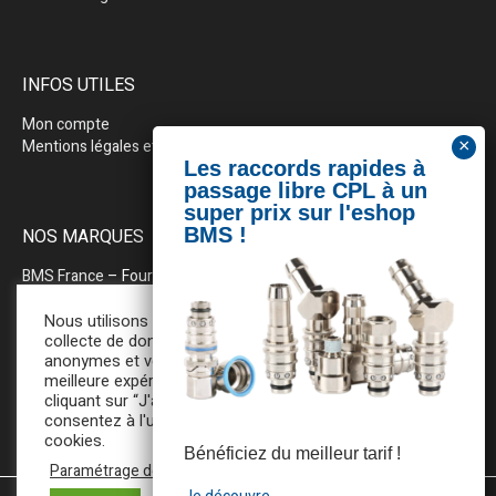
INFOS UTILES
Mon compte
Mentions légales et politique de confidentialité
NOS MARQUES
BMS France
– Fournitures industrielles pour la plasturgie
BEWEPLAST
– Machines & pérhiphériques
Nous utilisons des cookies pour la
collecte de données statistiques
anonymes et vous assurer une
PRODOPTIM
– Table d’entretien pour moules d’injection
meilleure expérience de navigation. En
cliquant sur “J'accepte”, vous
consentez à l'utilisation de tous ces
cookies.
Bénéficiez du meilleur tarif !
Paramétrage des cookies