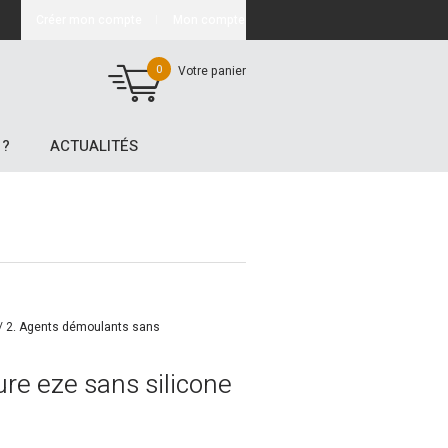
Créer mon compte
Mon compte
0
Votre panier
 ?
ACTUALITÉS
/
2. Agents démoulants sans
re eze sans silicone