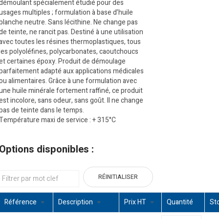
démoulant spécialement étudié pour des
usages multiples ; formulation à base d’huile
blanche neutre. Sans lécithine. Ne change pas
de teinte, ne rancit pas. Destiné à une utilisation
avec toutes les résines thermoplastiques, tous
les polyoléfines, polycarbonates, caoutchoucs
et certaines époxy. Produit de démoulage
parfaitement adapté aux applications médicales
ou alimentaires. Grâce à une formulation avec
une huile minérale fortement raffiné, ce produit
est incolore, sans odeur, sans goût. Il ne change
pas de teinte dans le temps.
Température maxi de service : + 315°C
Options disponibles :
RÉINITIALISER
Référence
Description
Prix HT
Quantité
St