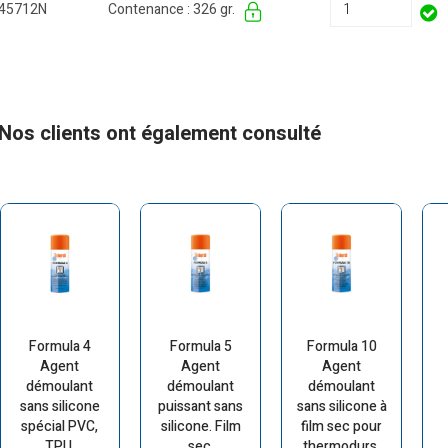
45712N
Contenance : 326 gr.
Nos clients ont également consulté
Formula 4
Formula 5
Formula 10
Agent
Agent
Agent
démoulant
démoulant
démoulant
sans silicone
puissant sans
sans silicone à
spécial PVC,
silicone. Film
film sec pour
TPU,
sec.
thermodurs.